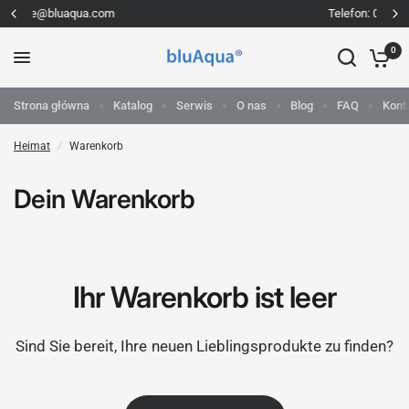
Telefon: 0800 1260280 (Pn-Pt 8-16)
0
Strona główna
Katalog
Serwis
O nas
Blog
FAQ
Kont
Heimat
/
Warenkorb
Dein Warenkorb
Ihr Warenkorb ist leer
Sind Sie bereit, Ihre neuen Lieblingsprodukte zu finden?