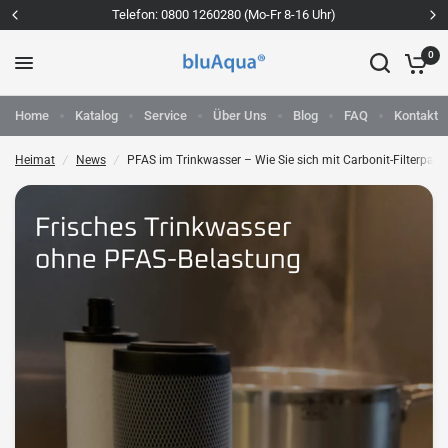
Telefon: 0800 1260280 (Mo-Fr 8-16 Uhr)
PFAS im Trinkwasser – Wie Sie sich mit Carbonit-Filterpatronen schützen können
Teile:
0
Home
Katalog
Service
Über Uns
Blog
FAQ
Kontakt
Heimat
/
News
/
PFAS im Trinkwasser – Wie Sie sich mit Carbonit-Filterpat