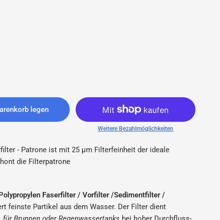
arenkorb legen
Weitere Bezahlmöglichkeiten
filter - Patrone ist mit 25 µm Filterfeinheit der ideale
chont die Filterpatrone
olypropylen Faserfilter / Vorfilter /Sedimentfilter /
tert feinste Partikel aus dem Wasser. Der Filter dient
.
für Brunnen oder Regenwassertanks
bei hoher Durchfluss-