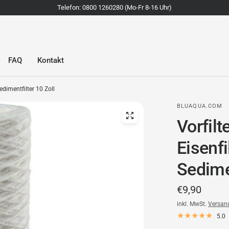
Telefon: 0800 1260280 (Mo-Fr 8-16 Uhr)
FAQ
Kontakt
edimentfilter 10 Zoll
BLUAQUA.COM
Vorfilt
Eisenfi
Sedimen
€9,90
inkl. MwSt.
Versan
5.0