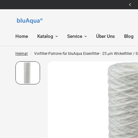
E-Mail: service@bluaqua.com
Home
Katalog
Service
Über Uns
Blog
Heimat
/
Vorfilter-Patrone für bluAqua Eisenfilter - 25 µm Wickelfilter / S