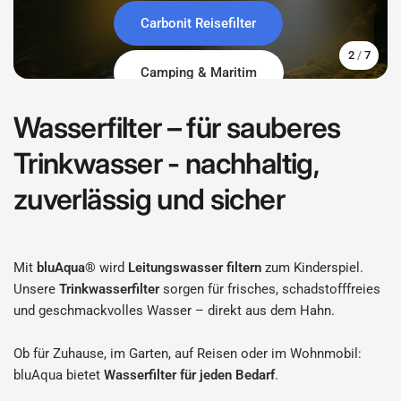
FINO Clario
Unser Tischwasserfilter
Carbonit Reisefilter
Outdoor-Wasserfilter
Brunnenfilter
3
/
7
FINO Camping & Maritim
Hauswasserfilter
Küche
Unser Hauswasserfilter
Camping & Maritim
Jetzt den Unterschied erleben
Wasserfilter – für sauberes
Trinkwasser - nachhaltig,
zuverlässig und sicher
Mit
bluAqua®
wird
Leitungswasser filtern
zum Kinderspiel.
Unsere
Trinkwasserfilter
sorgen für frisches, schadstofffreies
und geschmackvolles Wasser – direkt aus dem Hahn.
Ob für Zuhause, im Garten, auf Reisen oder im Wohnmobil:
bluAqua bietet
Wasserfilter für jeden Bedarf
.