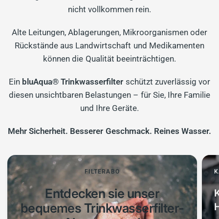
nicht vollkommen rein.
Alte Leitungen, Ablagerungen, Mikroorganismen oder
Rückstände aus Landwirtschaft und Medikamenten
können die Qualität beeinträchtigen.
Ein
bluAqua® Trinkwasserfilter
schützt zuverlässig vor
diesen unsichtbaren Belastungen – für Sie, Ihre Familie
und Ihre Geräte.
Mehr Sicherheit. Besserer Geschmack. Reines Wasser.
FILTERABO
K
Entdecken sie unser
K
bequemes Trinkwasserfilter-
H