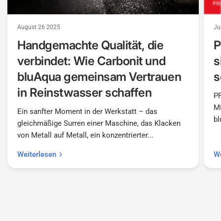
August 26 2025
Ju
Handgemachte Qualität, die
P
verbindet: Wie Carbonit und
s
bluAqua gemeinsam Vertrauen
s
in Reinstwasser schaffen
PF
Mi
Ein sanfter Moment in der Werkstatt – das
bl
gleichmäßige Surren einer Maschine, das Klacken
von Metall auf Metall, ein konzentrierter...
Weiterlesen
We