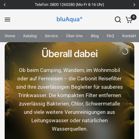
60280 (Mo-Fr 8-16 Uhr)
WhatsApp: +491
0
Home
Katalog
Service
Über Uns
Blog
FAQ
Kontakt
SAUBERES WASSER!
Überall dabei
CAMPING UND CARAVAN
Ob beim Camping, Wandern, im Wohnmobil
Wasserfilter fürs
oder auf Fernreisen – die Carbonit Reisefilter
sind Ihre zuverlässigen Begleiter für sauberes
Wohnmobil
Trinkwasser. Die kompakten Filter entfernen
zuverlässig Bakterien, Chlor, Schwermetalle
Frisches Wasser – immer dabei. Für Freiheit
und viele weitere Verunreinigungen aus
mit Geschmack.
Leitungswasser oder natürlichen
Wasserquellen.