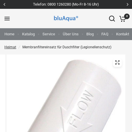
Telefon: 0800 1260280 (Mo-Fr 8-16 Uhr)
0
Home
Katalog
Service
Über Uns
Blog
FAQ
Kontakt
Heimat
/
Membranfiltereinsatz für Duschfilter (Legionellenschutz)