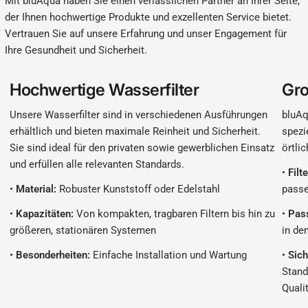
Mit bluAqua haben Sie einen verlässlichen Partner an Ihrer Seite,
der Ihnen hochwertige Produkte und exzellenten Service bietet.
Vertrauen Sie auf unsere Erfahrung und unser Engagement für
Ihre Gesundheit und Sicherheit.
Hochwertige Wasserfilter
Gro
Unsere Wasserfilter sind in verschiedenen Ausführungen
bluAq
erhältlich und bieten maximale Reinheit und Sicherheit.
spezi
Sie sind ideal für den privaten sowie gewerblichen Einsatz
örtli
und erfüllen alle relevanten Standards.
•
Filt
•
Material:
Robuster Kunststoff oder Edelstahl
passe
•
Kapazitäten:
Von kompakten, tragbaren Filtern bis hin zu
•
Pas
größeren, stationären Systemen
in de
•
Besonderheiten:
Einfache Installation und Wartung
•
Sich
Stand
Quali