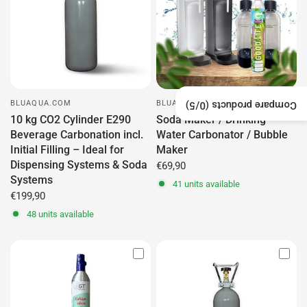
BLUAQUA.COM
BLUAQUA.COM
/5)
0
Compare products (
10 kg CO2 Cylinder E290
Soda Maker / Drinking
Beverage Carbonation incl.
Water Carbonator / Bubble
Initial Filling – Ideal for
Maker
Dispensing Systems & Soda
€69,90
Systems
41 units available
€199,90
48 units available