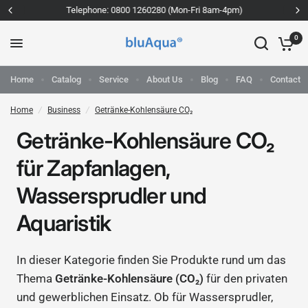
Telephone: 0800 1260280 (Mon-Fri 8am-4pm)
0
Home
Catalog
Service
About Us
Blog
FAQ
Contact
Home
/
Business
/
Getränke-Kohlensäure CO₂
Getränke-Kohlensäure CO₂
für Zapfanlagen,
Wassersprudler und
Aquaristik
In dieser Kategorie finden Sie Produkte rund um das
Thema
Getränke-Kohlensäure (CO₂)
für den privaten
und gewerblichen Einsatz. Ob für Wassersprudler,