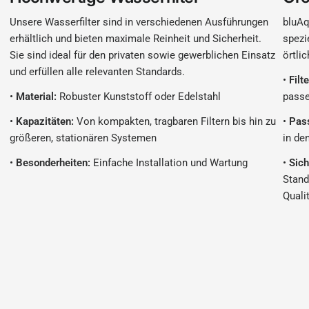
Unsere Wasserfilter sind in verschiedenen Ausführungen
bluAq
erhältlich und bieten maximale Reinheit und Sicherheit.
spezi
Sie sind ideal für den privaten sowie gewerblichen Einsatz
örtli
und erfüllen alle relevanten Standards.
•
Filt
•
Material:
Robuster Kunststoff oder Edelstahl
passe
•
Kapazitäten:
Von kompakten, tragbaren Filtern bis hin zu
•
Pas
größeren, stationären Systemen
in de
•
Besonderheiten:
Einfache Installation und Wartung
•
Sich
Stand
Quali