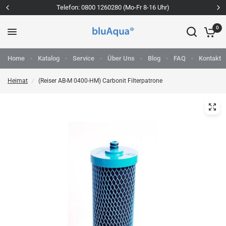
Telefon: 0800 1260280 (Mo-Fr 8-16 Uhr)
0
Home
Katalog
Service
Über Uns
Blog
FAQ
Kontakt
Heimat
/
(Reiser AB-M 0400-HM) Carbonit Filterpatrone