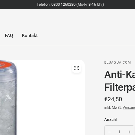
Telefon: 0800 1260280 (Mo-Fr 8-16 Uhr)
FAQ
Kontakt
BLUAQUA.COM
Anti-K
Filterp
€24,50
inkl. MwSt.
Versan
Anzahl