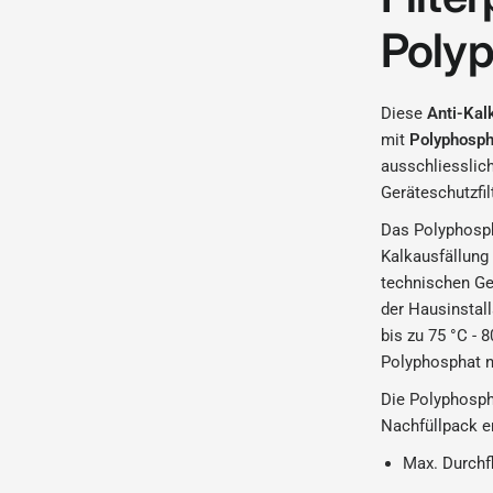
Poly
Diese
Anti-Kal
mit
Polyphosph
ausschliesslic
Geräteschutzfil
Das Polyphospha
Kalkausfällung
technischen Ge
der Hausinstal
bis zu 75 °C - 
Polyphosphat n
Die Polyphospha
Nachfüllpack er
Max. Durchf