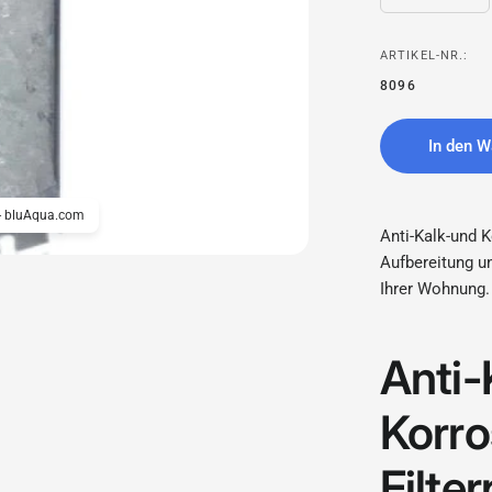
ARTIKEL-NR.:
8096
In den W
e - bluAqua.com
Anti-Kalk-und 
Aufbereitung u
Ihrer Wohnung.
Anti-
Korro
Filte