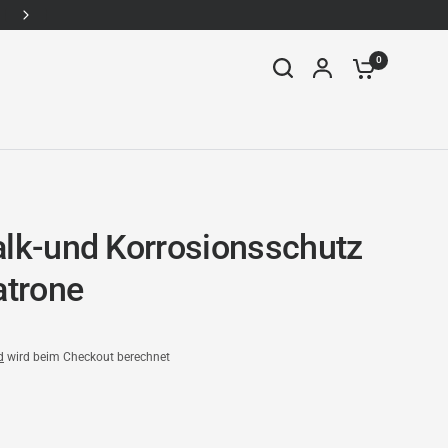
WhatsApp: +49157-92338910
0
alk-und Korrosionsschutz
atrone
d
wird beim Checkout berechnet