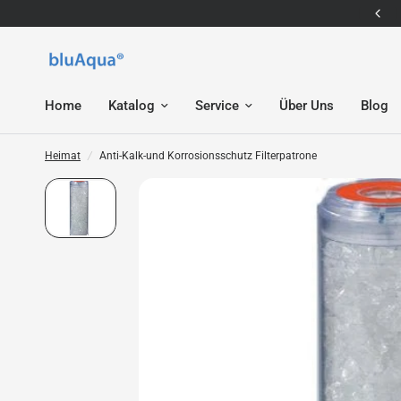
E-Mail: service@bluaqua.com
Home
Katalog
Service
Über Uns
Blog
Heimat
/
Anti-Kalk-und Korrosionsschutz Filterpatrone