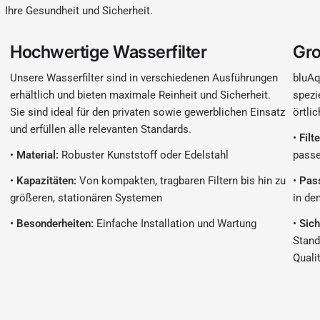
Ihre Gesundheit und Sicherheit.
Hochwertige Wasserfilter
Gro
Unsere Wasserfilter sind in verschiedenen Ausführungen
bluAq
erhältlich und bieten maximale Reinheit und Sicherheit.
spezi
Sie sind ideal für den privaten sowie gewerblichen Einsatz
örtli
und erfüllen alle relevanten Standards.
•
Filt
•
Material:
Robuster Kunststoff oder Edelstahl
passe
•
Kapazitäten:
Von kompakten, tragbaren Filtern bis hin zu
•
Pas
größeren, stationären Systemen
in de
•
Besonderheiten:
Einfache Installation und Wartung
•
Sich
Stand
Quali