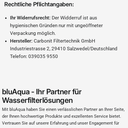
fließt dann über einen separaten Auslauf. Bitte beachten Sie,
Rechtliche Pflichtangaben:
dass Sie das Carbonit SANUNO Wasserfilter Sparset nicht
hinter drucklosen Boilern und nicht an Brause-Armaturen
Ihr Widerrufsrecht:
Der Widderruf ist aus
betreiben können.
hygienischen Gründen nur mit ungeöffneter
Schnell und einfach zum
Verpackung möglich.
Hersteller:
Carbonit Filtertechnik GmbH
sauberen Trinkwasser
Industriestrasse 2, 29410 Salzwedel/Deutschland
Telefon: 039035 9550
Überzeugen Sie sich von der Leistung unseres Carbonit
SANUNO Wasserfilter Sparset und sehen Sie in unserem
Video, wie einfach und problemlos die Montage und
Bedienung eines SANUNO Wasserfilters sein kann!
bluAqua - Ihr Partner für
Wasserfilterlösungen
Mit bluAqua haben Sie einen verlässlichen Partner an Ihrer Seite,
der Ihnen hochwertige Produkte und exzellenten Service bietet.
Vertrauen Sie auf unsere Erfahrung und unser Engagement für