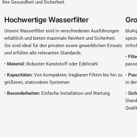
Ihre Gesundheit und Sicherheit.
Hochwertige Wasserfilter
Gro
Unsere Wasserfilter sind in verschiedenen Ausführungen
bluAq
erhältlich und bieten maximale Reinheit und Sicherheit.
spezi
Sie sind ideal für den privaten sowie gewerblichen Einsatz
örtli
und erfüllen alle relevanten Standards.
•
Filt
•
Material:
Robuster Kunststoff oder Edelstahl
passe
•
Kapazitäten:
Von kompakten, tragbaren Filtern bis hin zu
•
Pas
größeren, stationären Systemen
in de
•
Besonderheiten:
Einfache Installation und Wartung
•
Sich
Stand
Quali