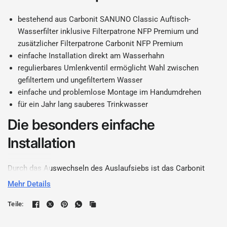
bestehend aus Carbonit SANUNO Classic Auftisch-
Wasserfilter inklusive Filterpatrone NFP Premium und
zusätzlicher Filterpatrone Carbonit NFP Premium
einfache Installation direkt am Wasserhahn
regulierbares Umlenkventil ermöglicht Wahl zwischen
gefiltertem und ungefiltertem Wasser
einfache und problemlose Montage im Handumdrehen
für ein Jahr lang sauberes Trinkwasser
Die besonders einfache
Installation
Durch das Auswechseln des Auslaufsiebs ist das Carbonit
SANUNO Wasserfilter Sparset mit wenigen Handgriffen an
Mehr Details
Ihrem Wasserhahn installiert. Dank einem kleinen Hebel, der
das Umlenkventil reguliert, wählen Sie einfach zwischen
Teile:
gefiltertem Wasser oder normalem Wasser. Das Trinkwasser