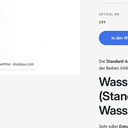
ARTIKEL-NR.:
299
In den W
Die
Standard-A
erfilter - bluAqua.com
der Reihen VAR
Wass
(Stan
Wasse
Sehr edler
Ent