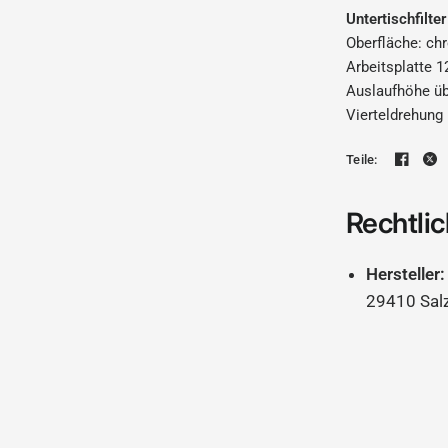
Untertischfilte
Oberfläche: c
Arbeitsplatte 
Auslaufhöhe üb
Vierteldrehung 
Wasserhahnsatz 8 (Stand
Teile:
Rechtlic
Hersteller:
29410 Sal