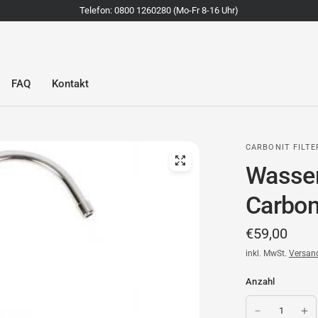
Telefon: 0800 1260280 (Mo-Fr 8-16 Uhr)
FAQ
Kontakt
CARBONIT FILT
Wasser
Carbon
€59,00
inkl. MwSt.
Versan
Anzahl