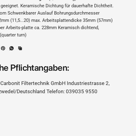
r
geeignet. Keramische Dichtung für dauerhafte Dichtheit.
hrom Schwenkbarer Auslauf Bohrungsdurchmesser
12mm (11,5...20) max. Arbeitsplattendicke 35mm (57mm)
er Arbeits-platte ca. 228mm Keramisch dichtend,
(quarter turn)
ard) für Carbonit Wasserfilter - bluAqua.com
he Pflichtangaben:
Carbonit Filtertechnik GmbH Industriestrasse 2,
zwedel/Deutschland Telefon: 039035 9550