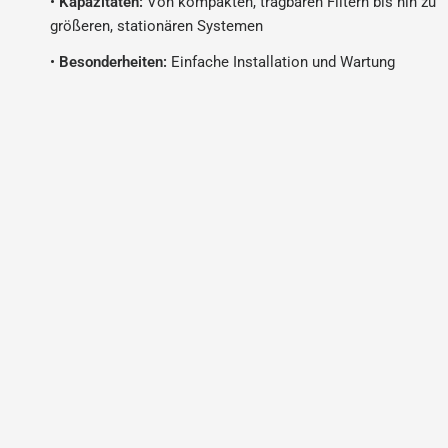
•
Kapazitäten:
Von kompakten, tragbaren Filtern bis hin zu
größeren, stationären Systemen
•
Besonderheiten:
Einfache Installation und Wartung