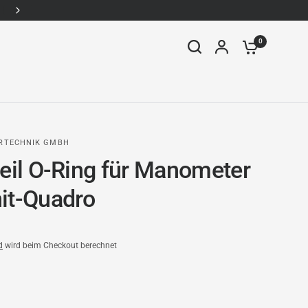
WhatsApp: +49157-92338910
0
ERTECHNIK GMBH
teil O-Ring für Manometer
it-Quadro
d
wird beim Checkout berechnet