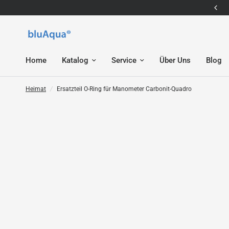
E-Mail: service@bluaqua.com
Home
Katalog
Service
Über Uns
Blog
Heimat
/
Ersatzteil O-Ring für Manometer Carbonit-Quadro