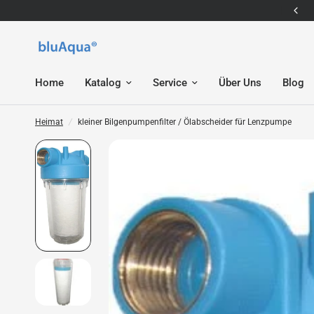
E-Mail: service@bluaqua.com
Home
Katalog
Service
Über Uns
Blog
Heimat
/
kleiner Bilgenpumpenfilter / Ölabscheider für Lenzpumpe