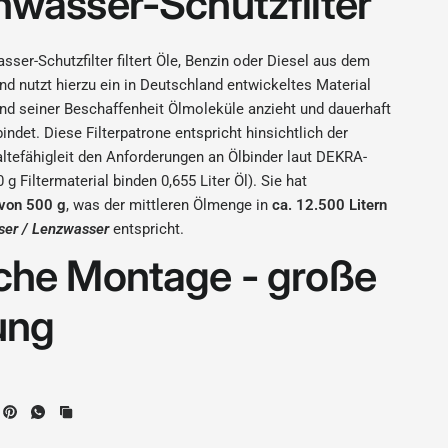
nwasser-Schutzfilter
sser-Schutzfilter filtert Öle, Benzin oder Diesel aus dem
d nutzt hierzu ein in Deutschland entwickeltes Material
nd seiner Beschaffenheit Ölmoleküle anzieht und dauerhaft
bindet. Diese Filterpatrone entspricht hinsichtlich der
ltefähigleit den Anforderungen an Ölbinder laut DEKRA-
 g Filtermaterial binden 0,655 Liter Öl). Sie hat
 von 500 g
, was der mittleren Ölmenge in
ca. 12.500 Litern
ser / Lenzwasser
entspricht.
che Montage - große
ung
er / Bilgenpumpenfilter
wird einfach zwischen Bilgenpumpe
auslass installiert und trägt so zum Erhalt unserer Umwelt
e Filterpatronen sind als ölbelasteter Abfall fachgerecht zu