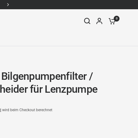
WhatsApp: +49157-92338910
0
 Bilgenpumpenfilter /
heider für Lenzpumpe
d
wird beim Checkout berechnet