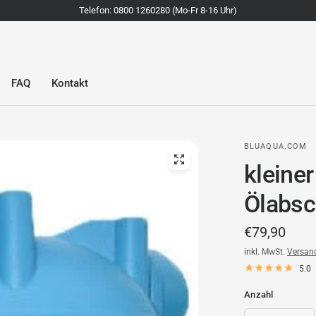
Telefon: 0800 1260280 (Mo-Fr 8-16 Uhr)
FAQ
Kontakt
BLUAQUA.COM
kleiner
Ölabsc
€79,90
inkl. MwSt.
Versan
5.0
Anzahl