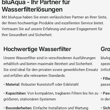
bluAqua - Ihr Partner für
Wasserfilterlösungen
Mit bluAqua haben Sie einen verlässlichen Partner an Ihrer Seite,
der Ihnen hochwertige Produkte und exzellenten Service bietet.
Vertrauen Sie auf unsere Erfahrung und unser Engagement für
Ihre Gesundheit und Sicherheit.
Hochwertige Wasserfilter
Gro
Unsere Wasserfilter sind in verschiedenen Ausführungen
bluAq
erhältlich und bieten maximale Reinheit und Sicherheit.
spezi
Sie sind ideal für den privaten sowie gewerblichen Einsatz
örtli
und erfüllen alle relevanten Standards.
•
Filt
•
Material:
Robuster Kunststoff oder Edelstahl
passe
•
Kapazitäten:
Von kompakten, tragbaren Filtern bis hin zu
•
Pas
größeren, stationären Systemen
in de
•
Besonderheiten:
Einfache Installation und Wartung
•
Sich