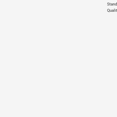
Stand
Quali