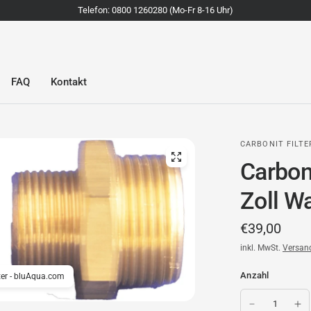
Telefon: 0800 1260280 (Mo-Fr 8-16 Uhr)
FAQ
Kontakt
CARBONIT FILT
Carbon
Zoll Wa
€39,00
inkl. MwSt.
Versan
Anzahl
lter - bluAqua.com