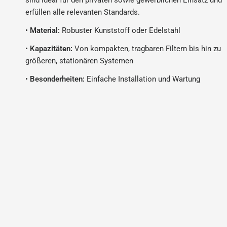
sind ideal für den privaten sowie gewerblichen Einsatz und
erfüllen alle relevanten Standards.
•
Material:
Robuster Kunststoff oder Edelstahl
•
Kapazitäten:
Von kompakten, tragbaren Filtern bis hin zu
größeren, stationären Systemen
•
Besonderheiten:
Einfache Installation und Wartung