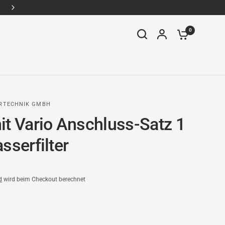
WhatsApp: +49157-92338910
0
ERTECHNIK GMBH
it Vario Anschluss-Satz 1
sserfilter
d
wird beim Checkout berechnet