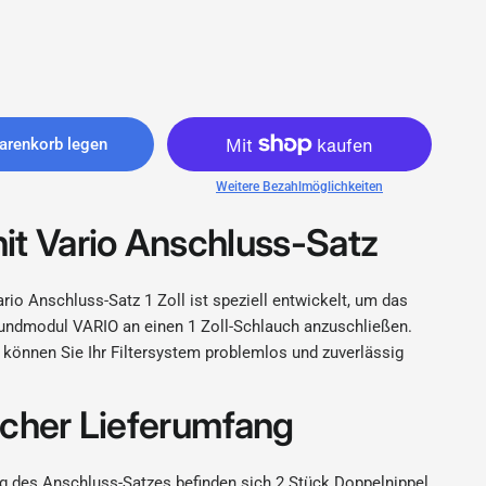
 - Satz 1 Zoll Wasserfilter - bluAqua.com
arenkorb legen
Weitere Bezahlmöglichkeiten
it Vario Anschluss-Satz
rio Anschluss-Satz 1 Zoll ist speziell entwickelt, um das
rundmodul VARIO an einen 1 Zoll-Schlauch anzuschließen.
 können Sie Ihr Filtersystem problemlos und zuverlässig
scher Lieferumfang
g des Anschluss-Satzes befinden sich 2 Stück Doppelnippel