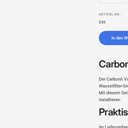
ARTIKEL-NR.:
Carbonit Vario Anschluss
230
In den W
Carbon
Der Carbonit Va
Wasserfilter-G
Mit diesem Set
installieren.
Prakti
Im Lieferumfan