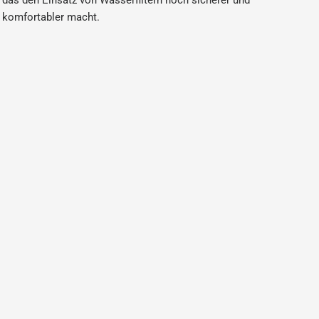
das den Einsatz von Wasserfiltern noch sicherer und
komfortabler macht.