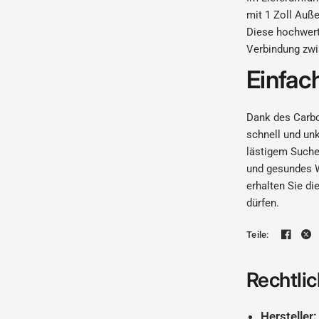
mit 1 Zoll Auß
Diese hochwert
Verbindung zwi
Einfach
Dank des Carbo
schnell und un
lästigem Suche
und gesundes W
erhalten Sie di
dürfen.
Teile:
Rechtlic
Hersteller: