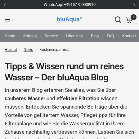
WhatsApp: +49157-92338910
0
Home
Katalog
Service
Über Uns
Blog
FAQ
Kontakt
Heimat
/
News
/
Kostenersparniss
Tipps & Wissen rund um reines
Wasser – Der bluAqua Blog
In unserem Blog erfahren Sie alles, was Sie über
sauberes Wasser
und
effektive Filtration
wissen
müssen. Entdecken Sie spannende Beiträge über die
Vorteile von gefiltertem Wasser, Pflegetipps für Ihre
Filteranlage und wie Sie die Wasserqualität in Ihrem
Zuhause nachhaltig verbessern können. Lassen Sie sich