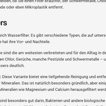
eiden, ob Sie einen Filter brauchst, der Schwermetalle, Chlor
e oder eben Mikroplastik entfernt.
ers
gleich Wasserfilter. Es gibt verschiedene Typen, die auf unter
e hat ihre Vor- und Nachteile.
e sind die am weitesten verbreiteten und für den Alltag in 
nen Chlor, Gerüche, manche Pestizide und Schwermetalle – 
ers deutlich.
:
Diese Variante bietet eine tiefgehende Reinigung und entfe
ineralien. Das ist natürlich besonders gründlich, aber eini
 Mineralien wie Magnesium und Calcium herausgefiltert wer
sind besonders gut darin, Bakterien und andere biologische