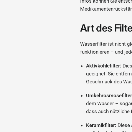
Infos können Sie entsch
Medikamentenrückständ
Art des Filt
Wasserfilter ist nicht 
funktionieren – und jed
Aktivkohlefilter:
Dies
geeignet. Sie entfer
Geschmack des Wass
Umkehrosmosefilter
dem Wasser – sogar M
dass auch nützliche
Keramikfilter:
Diese 