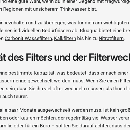
sind eine gute Wahl, wenn du in einer Gegend mit fragwürdig
 in Regionen mit unsicherem Trinkwasser bist.
z innezuhalten und zu überlegen, was für dich am wichtigsten
deinen individuellen Bedürfnissen ab. Bluaqua bietet eine br
von
Carbonit Wassefiltern
,
Kalkfiltern
bis hin zu
Nitratfiltern
.
t des Filters und der Filterwec
 eine bestimmte Kapazität, was bedeutet, dass er nach eine
ssermenge gewechselt werden muss. Wenn Sie einen Filter 
es sein, dass Sie ihn viel öfter wechseln müssen, als Ihnen 
n auch teurer.
er alle paar Monate ausgewechselt werden muss, ist kein gr
haben oder kaufen möchten, der regelmäßig viel Wasser vera
familie oder für ein Büro – sollten Sie darauf achten, dass der