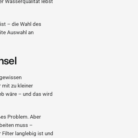
er Wasserqualität lebst
 ist – die Wahl des
eite Auswahl an
hsel
r gewissen
mit zu kleiner
lieb wäre – und das wird
oßes Problem. Aber
rbeiten muss –
 Filter langlebig ist und