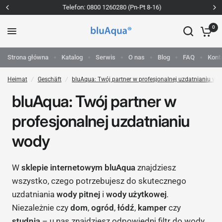
Telefon: 0800 1260280 (Pn-Pt 8-16)
0
Strona główna
Katalog
Serwis
O nas
Blog
FAQ
Kont
Heimat
/
Geschäft
/
bluAqua: Twój partner w profesjonalnej uzdatnianiu wo
bluAqua: Twój partner w
profesjonalnej uzdatnianiu
wody
W
sklepie internetowym bluAqua
znajdziesz
wszystko, czego potrzebujesz do skutecznego
uzdatniania
wody pitnej
i
wody użytkowej
.
Niezależnie czy
dom
,
ogród
,
łódź
,
kamper
czy
studnia
– u nas znajdziesz odpowiedni
filtr do wody