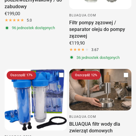
zabudowy
€199,00
BLUAQUA.COM
5.0
Filtr pompy zęzowej /
96 jednostek dostępnych
separator oleju do pompy
zęzowej
€119,90
3.67
36 jednostek dostępnych
Oszczędź 17%
Oszczędź 12%
BLUAQUA.COM
BLUAQUA filtr wody dla
zwierząt domowych